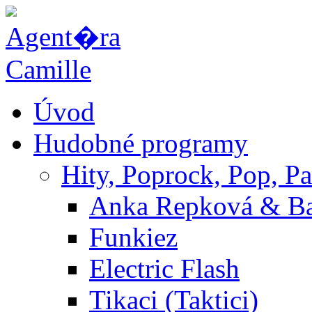
Úvod
Hudobné programy
Hity, Poprock, Pop, Pa
Anka Repková & B
Funkiez
Electric Flash
Tikaci (Taktici)