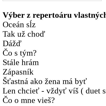
Výber z repertoáru vlastných
Oceán sĺz
Tak už choď
Dážď
Čo s tým?
Stále hrám
Zápasník
Šťastná ako žena má byť
Len chcieť - vždyť víš ( duet
Čo o mne vieš?