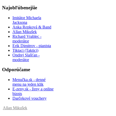
Najobľúbenejšie
Imitátor Michaela
Jacksona
Anka Repková & Band
Allan Mikušek
Richard Vrablec -
moderátor
Erik Dimitrov - pianista
Tiktaci (Taktici)
Ondrej Slašťan -
moderátor
Odporúčame
Menučka.sk - denné
menu na jeden klik
E-zeny.sk - ženy a online
biznis
Darčekové vouchery
Allan Mikušek