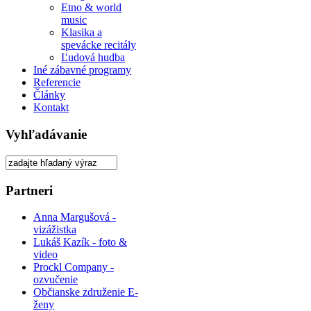
Etno & world
music
Klasika a
spevácke recitály
Ľudová hudba
Iné zábavné programy
Referencie
Články
Kontakt
Vyhľadávanie
Partneri
Anna Margušová -
vizážistka
Lukáš Kazík - foto &
video
Prockl Company -
ozvučenie
Občianske združenie E-
ženy