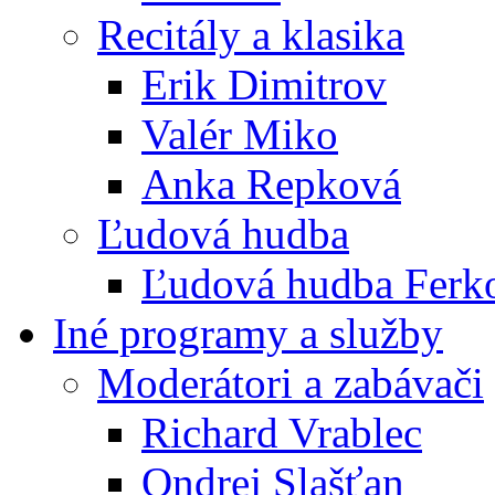
Recitály a klasika
Erik Dimitrov
Valér Miko
Anka Repková
Ľudová hudba
Ľudová hudba Ferk
Iné programy a služby
Moderátori a zabávači
Richard Vrablec
Ondrej Slašťan