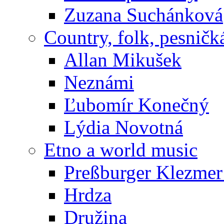
Zuzana Suchánková
Country, folk, pesničk
Allan Mikušek
Neznámi
Ľubomír Konečný
Lýdia Novotná
Etno a world music
Preßburger Klezme
Hrdza
Družina