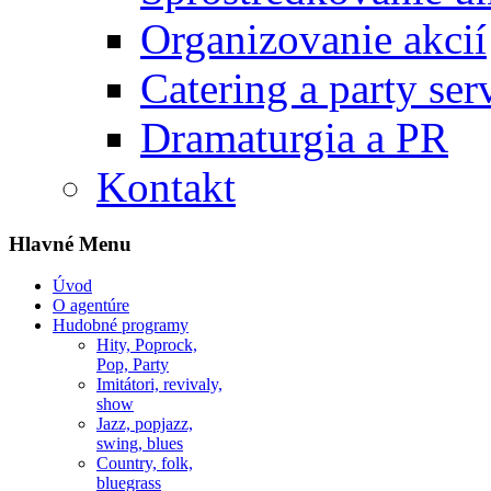
Organizovanie akcií
Catering a party ser
Dramaturgia a PR
Kontakt
Hlavné Menu
Úvod
O agentúre
Hudobné programy
Hity, Poprock,
Pop, Party
Imitátori, revivaly,
show
Jazz, popjazz,
swing, blues
Country, folk,
bluegrass